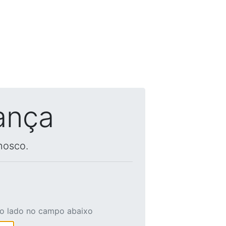
ança
nosco.
ao lado no campo abaixo