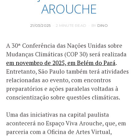
AROUCHE
POSTED
21/03/2025
2 MINUTE READ
BY
DINO
ON
A 30ª Conferência das Nações Unidas sobre
Mudanças Climáticas (COP 30) será realizada
em novembro de 2025, em Belém do Pará
.
Entretanto, São Paulo também terá atividades
relacionadas ao evento, com encontros
preparatórios e ações paralelas voltadas à
conscientização sobre questões climáticas.
Uma das iniciativas na capital paulista
acontecerá no Espaço Viva Arouche, que, em
parceria com a Oficina de Artes Virtual,