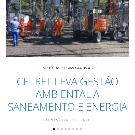
NOTÍCIAS CORPORATIVAS
CETREL LEVA GESTÃO
AMBIENTAL A
SANEAMENTO E ENERGIA
POSTED
07/08/2026
BY
DINO
ON