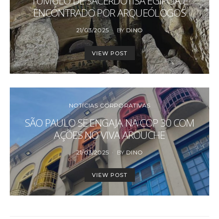
TÚMULO DE SACERDOTISA EGÍPCIA É
ENCONTRADO POR ARQUEÓLOGOS
POSTED
21/03/2025
BY
DINO
ON
VIEW POST
NOTÍCIAS CORPORATIVAS
SÃO PAULO SE ENGAJA NA COP 30 COM
AÇÕES NO VIVA AROUCHE
POSTED
21/03/2025
BY
DINO
ON
VIEW POST