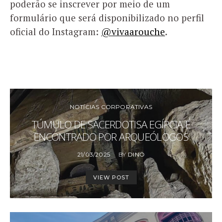
poderão se inscrever por meio de um
formulário que será disponibilizado no perfil
oficial do Instagram:
@vivaarouche
.
NOTÍCIAS CORPORATIVAS
TÚMULO DE SACERDOTISA EGÍPCIA É
ENCONTRADO POR ARQUEÓLOGOS
POSTED
21/03/2025
BY
DINO
ON
VIEW POST