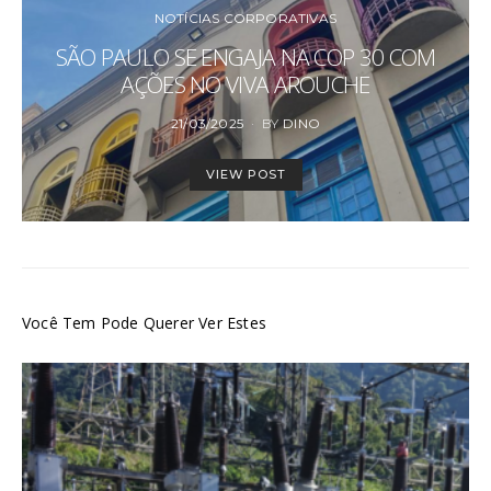
NOTÍCIAS CORPORATIVAS
SÃO PAULO SE ENGAJA NA COP 30 COM
AÇÕES NO VIVA AROUCHE
POSTED
21/03/2025
BY
DINO
ON
VIEW POST
Você Tem Pode Querer Ver Estes