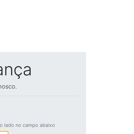
ança
nosco.
ao lado no campo abaixo