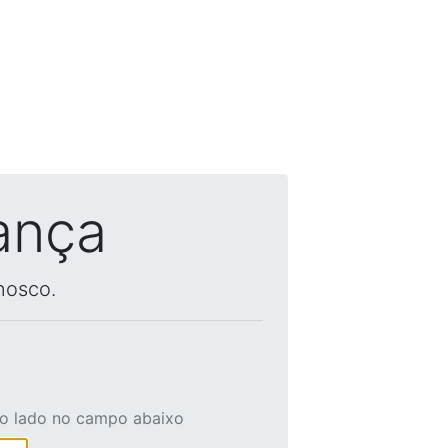
ança
nosco.
ao lado no campo abaixo