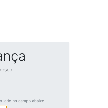
ança
nosco.
ao lado no campo abaixo