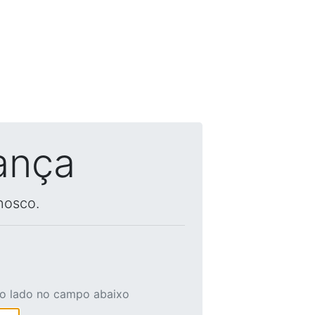
ança
nosco.
ao lado no campo abaixo