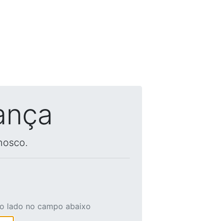
ança
nosco.
ao lado no campo abaixo