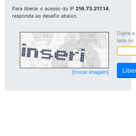
Para liberar o acesso
do IP
216.73.217.14
,
responda ao desafio abaixo.
Digite 
lado no
[trocar imagem]